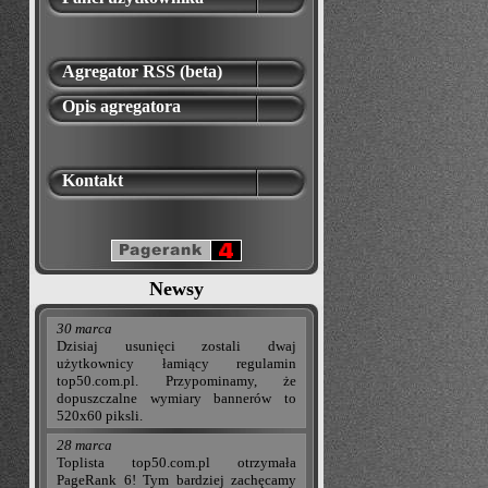
Agregator RSS (beta)
Opis agregatora
Kontakt
Newsy
30 marca
Dzisiaj usunięci zostali dwaj
użytkownicy łamiący regulamin
top50.com.pl. Przypominamy, że
dopuszczalne wymiary bannerów to
520x60 piksli.
28 marca
Toplista top50.com.pl otrzymała
PageRank 6! Tym bardziej zachęcamy