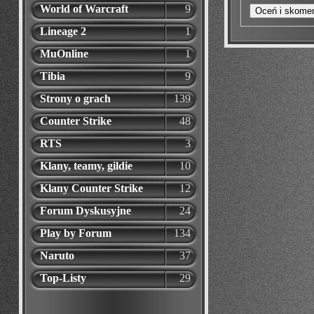
World of Warcraft
9
Lineage 2
1
MuOnline
1
Tibia
9
Strony o grach
139
Counter Strike
48
RTS
3
Klany, teamy, gildie
10
Klany Counter Strike
12
Forum Dyskusyjne
24
Play by Forum
134
Naruto
37
Top-Listy
29