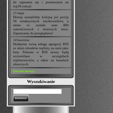
do zapisania się i promowania na
top50.com.pl.
15 maja
Dzisiaj usunęliśmy kolejną już porcję
50 nieaktywnych użytkowników, a
mimo to zostało nam 800
wartościowych i świetnych stron.
Zapraszamy do przeglądania!
14 kwietnia:
Dodajemy nową usługę agregacji RSS
ze stron członków toplisty, na razie jako
beta. Pobrane w RSS newsy będą
wyświetlane w szczegółach
toplistowiczów, a także na kanałach
zbiorczych.
(starsze newsy)
Wyszukiwanie