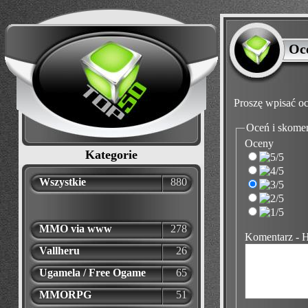
Oc
Proszę wpisać oc
Oceń i skome
Oceny
Kategorie
Wszystkie
880
MMO via www
278
Komentarz - 
Vallheru
26
Ugamela / Free Ogame
65
MMORPG
51