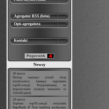
Agregator RSS (beta)
Opis agregatora
Kontakt
Newsy
30 marca
Dzisiaj usunięci zostali dwaj
użytkownicy łamiący regulamin
top50.com.pl. Przypominamy, że
dopuszczalne wymiary bannerów to
520x60 piksli.
28 marca
Toplista top50.com.pl otrzymała
PageRank 6! Tym bardziej zachęcamy