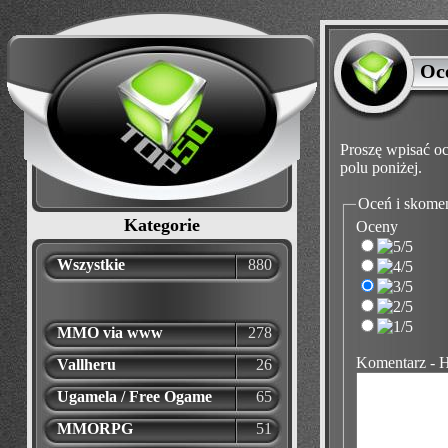
Oc
Proszę wpisać oc
polu poniżej.
Oceń i skome
Kategorie
Oceny
Wszystkie
880
MMO via www
278
Komentarz - 
Vallheru
26
Ugamela / Free Ogame
65
MMORPG
51