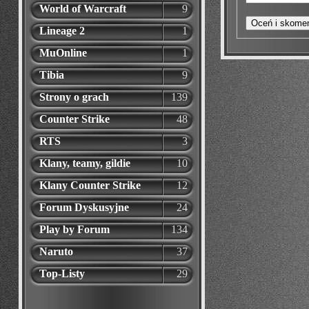
World of Warcraft
9
Lineage 2
1
MuOnline
1
Tibia
9
Strony o grach
139
Counter Strike
48
RTS
3
Klany, teamy, gildie
10
Klany Counter Strike
12
Forum Dyskusyjne
24
Play by Forum
134
Naruto
37
Top-Listy
29