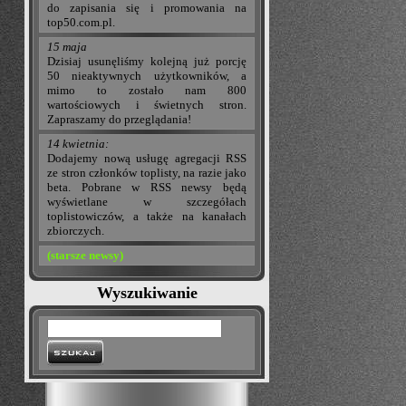
do zapisania się i promowania na
top50.com.pl.
15 maja
Dzisiaj usunęliśmy kolejną już porcję
50 nieaktywnych użytkowników, a
mimo to zostało nam 800
wartościowych i świetnych stron.
Zapraszamy do przeglądania!
14 kwietnia:
Dodajemy nową usługę agregacji RSS
ze stron członków toplisty, na razie jako
beta. Pobrane w RSS newsy będą
wyświetlane w szczegółach
toplistowiczów, a także na kanałach
zbiorczych.
(starsze newsy)
Wyszukiwanie