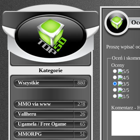
Oc
Proszę wpisać oc
Oceń i skome
Oceny
Kategorie
Wszystkie
880
MMO via www
278
Komentarz - 
Vallheru
26
Ugamela / Free Ogame
65
MMORPG
51