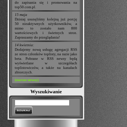
do zapisania się i promowania na
top50.com.pl.
15 maja
Dzisiaj usunęliśmy kolejną już porcję
50 nieaktywnych użytkowników, a
mimo to zostało nam 800
wartościowych i świetnych stron.
Zapraszamy do przeglądania!
14 kwietnia:
Dodajemy nową usługę agregacji RSS
ze stron członków toplisty, na razie jako
beta. Pobrane w RSS newsy będą
wyświetlane w szczegółach
toplistowiczów, a także na kanałach
zbiorczych.
(starsze newsy)
Wyszukiwanie