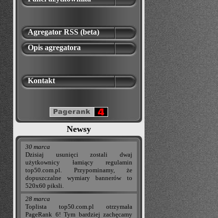
Agregator RSS (beta)
Opis agregatora
Kontakt
Newsy
30 marca
Dzisiaj usunięci zostali dwaj
użytkownicy łamiący regulamin
top50.com.pl. Przypominamy, że
dopuszczalne wymiary bannerów to
520x60 piksli.
28 marca
Toplista top50.com.pl otrzymała
PageRank 6! Tym bardziej zachęcamy