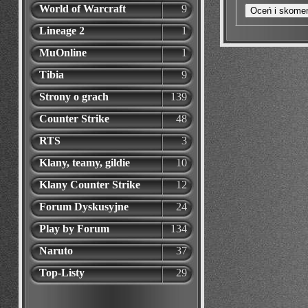
World of Warcraft
9
Lineage 2
1
MuOnline
1
Tibia
9
Strony o grach
139
Counter Strike
48
RTS
3
Klany, teamy, gildie
10
Klany Counter Strike
12
Forum Dyskusyjne
24
Play by Forum
134
Naruto
37
Top-Listy
29