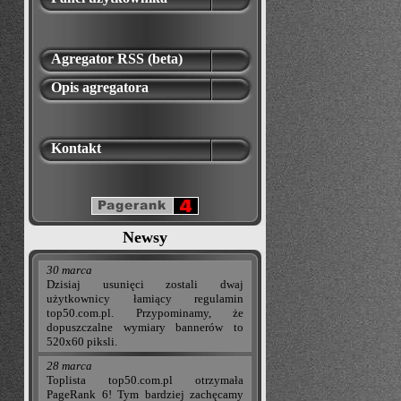
Agregator RSS (beta)
Opis agregatora
Kontakt
Newsy
30 marca
Dzisiaj usunięci zostali dwaj
użytkownicy łamiący regulamin
top50.com.pl. Przypominamy, że
dopuszczalne wymiary bannerów to
520x60 piksli.
28 marca
Toplista top50.com.pl otrzymała
PageRank 6! Tym bardziej zachęcamy