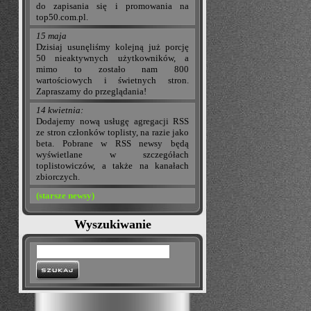
do zapisania się i promowania na
top50.com.pl.
15 maja
Dzisiaj usunęliśmy kolejną już porcję
50 nieaktywnych użytkowników, a
mimo to zostało nam 800
wartościowych i świetnych stron.
Zapraszamy do przeglądania!
14 kwietnia:
Dodajemy nową usługę agregacji RSS
ze stron członków toplisty, na razie jako
beta. Pobrane w RSS newsy będą
wyświetlane w szczegółach
toplistowiczów, a także na kanałach
zbiorczych.
(starsze newsy)
Wyszukiwanie