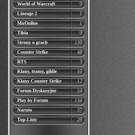
World of Warcraft
9
Lineage 2
1
MuOnline
1
Tibia
9
Strony o grach
139
Counter Strike
48
RTS
3
Klany, teamy, gildie
10
Klany Counter Strike
12
Forum Dyskusyjne
24
Play by Forum
134
Naruto
37
Top-Listy
29