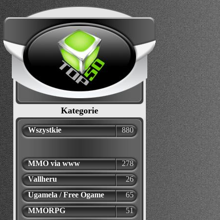
Kategorie
Wszystkie
880
MMO via www
278
Vallheru
26
Ugamela / Free Ogame
65
MMORPG
51