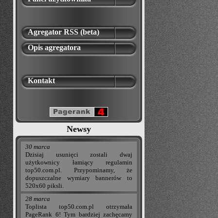
Agregator RSS (beta)
Opis agregatora
Kontakt
Newsy
30 marca
Dzisiaj usunięci zostali dwaj
użytkownicy łamiący regulamin
top50.com.pl. Przypominamy, że
dopuszczalne wymiary bannerów to
520x60 piksli.
28 marca
Toplista top50.com.pl otrzymała
PageRank 6! Tym bardziej zachęcamy