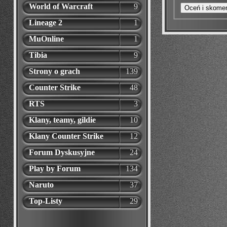
World of Warcraft
9
Lineage 2
1
MuOnline
1
Tibia
9
Strony o grach
139
Counter Strike
48
RTS
3
Klany, teamy, gildie
10
Klany Counter Strike
12
Forum Dyskusyjne
24
Play by Forum
134
Naruto
37
Top-Listy
29