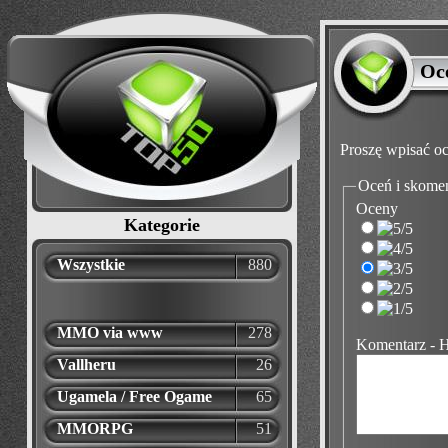
Oc
Proszę wpisać oc
Oceń i skome
Oceny
Kategorie
Wszystkie
880
MMO via www
278
Komentarz - 
Vallheru
26
Ugamela / Free Ogame
65
MMORPG
51