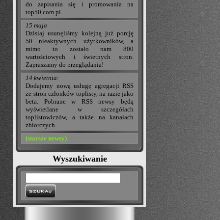
do zapisania się i promowania na
top50.com.pl.
15 maja
Dzisiaj usunęliśmy kolejną już porcję
50 nieaktywnych użytkowników, a
mimo to zostało nam 800
wartościowych i świetnych stron.
Zapraszamy do przeglądania!
14 kwietnia:
Dodajemy nową usługę agregacji RSS
ze stron członków toplisty, na razie jako
beta. Pobrane w RSS newsy będą
wyświetlane w szczegółach
toplistowiczów, a także na kanałach
zbiorczych.
(starsze newsy)
Wyszukiwanie