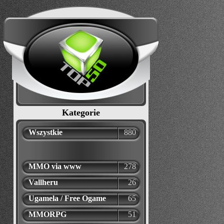
Kategorie
Wszystkie
880
MMO via www
278
Vallheru
26
Ugamela / Free Ogame
65
MMORPG
51