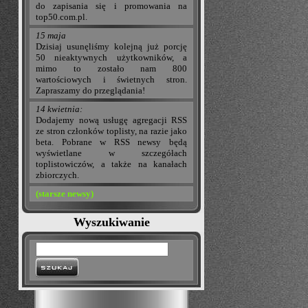
do zapisania się i promowania na
top50.com.pl.
15 maja
Dzisiaj usunęliśmy kolejną już porcję
50 nieaktywnych użytkowników, a
mimo to zostało nam 800
wartościowych i świetnych stron.
Zapraszamy do przeglądania!
14 kwietnia:
Dodajemy nową usługę agregacji RSS
ze stron członków toplisty, na razie jako
beta. Pobrane w RSS newsy będą
wyświetlane w szczegółach
toplistowiczów, a także na kanałach
zbiorczych.
(starsze newsy)
Wyszukiwanie