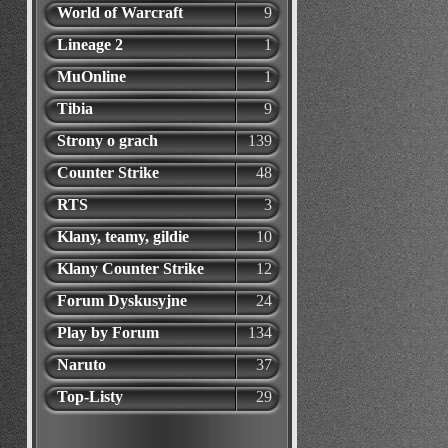
World of Warcraft
9
Lineage 2
1
MuOnline
1
Tibia
9
Strony o grach
139
Counter Strike
48
RTS
3
Klany, teamy, gildie
10
Klany Counter Strike
12
Forum Dyskusyjne
24
Play by Forum
134
Naruto
37
Top-Listy
29