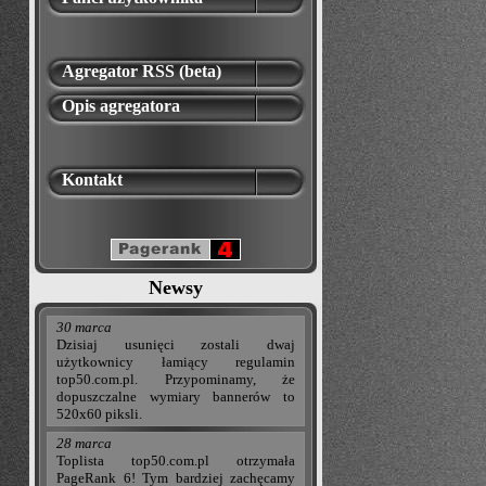
Agregator RSS (beta)
Opis agregatora
Kontakt
Newsy
30 marca
Dzisiaj usunięci zostali dwaj
użytkownicy łamiący regulamin
top50.com.pl. Przypominamy, że
dopuszczalne wymiary bannerów to
520x60 piksli.
28 marca
Toplista top50.com.pl otrzymała
PageRank 6! Tym bardziej zachęcamy