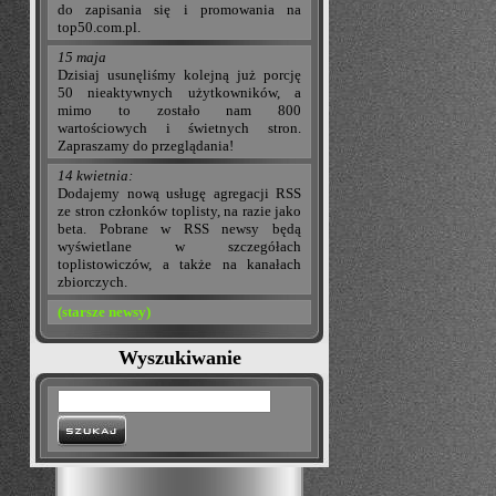
do zapisania się i promowania na
top50.com.pl.
15 maja
Dzisiaj usunęliśmy kolejną już porcję
50 nieaktywnych użytkowników, a
mimo to zostało nam 800
wartościowych i świetnych stron.
Zapraszamy do przeglądania!
14 kwietnia:
Dodajemy nową usługę agregacji RSS
ze stron członków toplisty, na razie jako
beta. Pobrane w RSS newsy będą
wyświetlane w szczegółach
toplistowiczów, a także na kanałach
zbiorczych.
(starsze newsy)
Wyszukiwanie