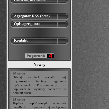
Agregator RSS (beta)
Opis agregatora
Kontakt
Newsy
30 marca
Dzisiaj usunięci zostali dwaj
użytkownicy łamiący regulamin
top50.com.pl. Przypominamy, że
dopuszczalne wymiary bannerów to
520x60 piksli.
28 marca
Toplista top50.com.pl otrzymała
PageRank 6! Tym bardziej zachęcamy