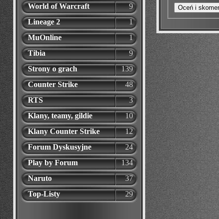
World of Warcraft
9
Lineage 2
1
MuOnline
1
Tibia
9
Strony o grach
139
Counter Strike
48
RTS
3
Klany, teamy, gildie
10
Klany Counter Strike
12
Forum Dyskusyjne
24
Play by Forum
134
Naruto
37
Top-Listy
29