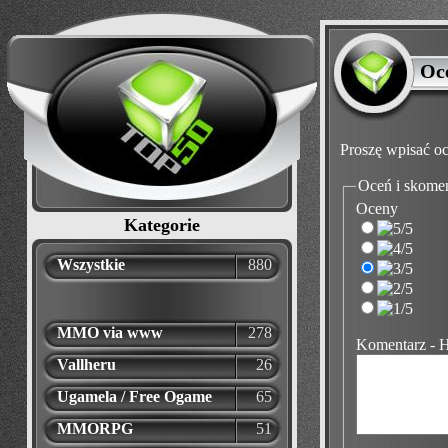
Oc
Proszę wpisać oc
Oceń i skome
Oceny
Kategorie
Wszystkie
880
MMO via www
278
Komentarz - 
Vallheru
26
Ugamela / Free Ogame
65
MMORPG
51