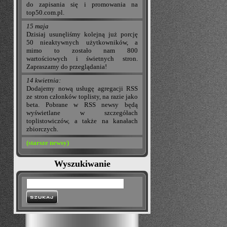
do zapisania się i promowania na
top50.com.pl.
15 maja
Dzisiaj usunęliśmy kolejną już porcję
50 nieaktywnych użytkowników, a
mimo to zostało nam 800
wartościowych i świetnych stron.
Zapraszamy do przeglądania!
14 kwietnia:
Dodajemy nową usługę agregacji RSS
ze stron członków toplisty, na razie jako
beta. Pobrane w RSS newsy będą
wyświetlane w szczegółach
toplistowiczów, a także na kanałach
zbiorczych.
(starsze newsy)
Wyszukiwanie