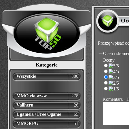
Oc
Proszę wpisać oc
Oceń i skome
Oceny
Kategorie
Wszystkie
880
MMO via www
278
Komentarz - 
Vallheru
26
Ugamela / Free Ogame
65
MMORPG
51