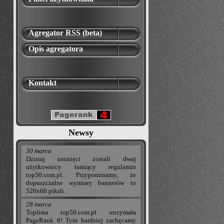
Agregator RSS (beta)
Opis agregatora
Kontakt
Newsy
30 marca
Dzisiaj usunięci zostali dwaj
użytkownicy łamiący regulamin
top50.com.pl. Przypominamy, że
dopuszczalne wymiary bannerów to
520x60 piksli.
28 marca
Toplista top50.com.pl otrzymała
PageRank 6! Tym bardziej zachęcamy