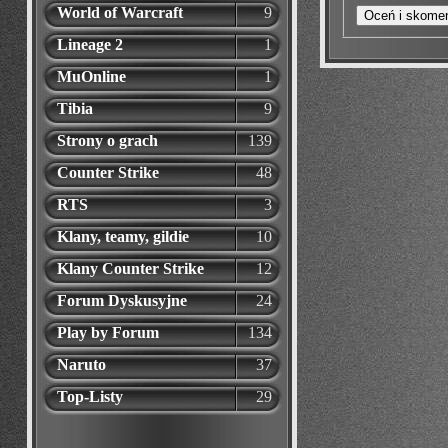
World of Warcraft
9
Lineage 2
1
MuOnline
1
Tibia
9
Strony o grach
139
Counter Strike
48
RTS
3
Klany, teamy, gildie
10
Klany Counter Strike
12
Forum Dyskusyjne
24
Play by Forum
134
Naruto
37
Top-Listy
29