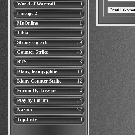
World of Warcraft
9
Lineage 2
1
MuOnline
1
Tibia
9
Strony o grach
139
Counter Strike
48
RTS
3
Klany, teamy, gildie
10
Klany Counter Strike
12
Forum Dyskusyjne
24
Play by Forum
134
Naruto
37
Top-Listy
29