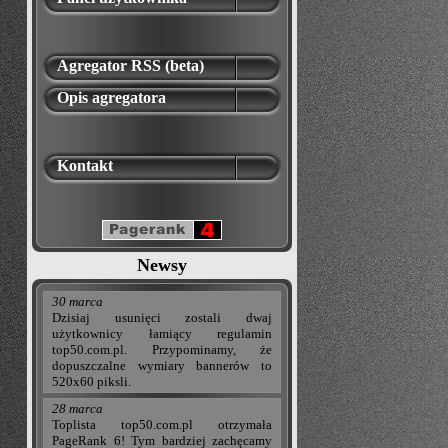
Agregator RSS (beta)
Opis agregatora
Kontakt
Newsy
30 marca
Dzisiaj usunięci zostali dwaj
użytkownicy łamiący regulamin
top50.com.pl. Przypominamy, że
dopuszczalne wymiary bannerów to
520x60 piksli.
28 marca
Toplista top50.com.pl otrzymała
PageRank 6! Tym bardziej zachęcamy