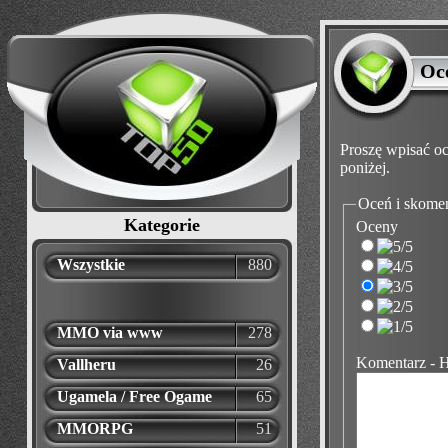
Oc
Proszę wpisać oc
poniżej.
Oceń i skome
Kategorie
Oceny
Wszystkie
880
MMO via www
278
Komentarz - 
Vallheru
26
Ugamela / Free Ogame
65
MMORPG
51