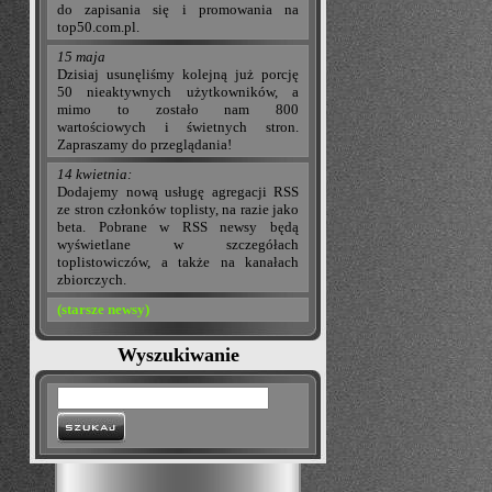
do zapisania się i promowania na
top50.com.pl.
15 maja
Dzisiaj usunęliśmy kolejną już porcję
50 nieaktywnych użytkowników, a
mimo to zostało nam 800
wartościowych i świetnych stron.
Zapraszamy do przeglądania!
14 kwietnia:
Dodajemy nową usługę agregacji RSS
ze stron członków toplisty, na razie jako
beta. Pobrane w RSS newsy będą
wyświetlane w szczegółach
toplistowiczów, a także na kanałach
zbiorczych.
(starsze newsy)
Wyszukiwanie