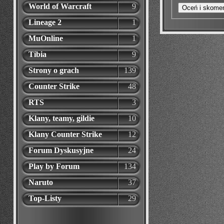
World of Warcraft
9
Lineage 2
1
MuOnline
1
Tibia
9
Strony o grach
139
Counter Strike
48
RTS
3
Klany, teamy, gildie
10
Klany Counter Strike
12
Forum Dyskusyjne
24
Play by Forum
134
Naruto
37
Top-Listy
29