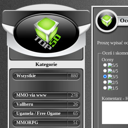
Oc
Proszę wpisać oc
Oceń i skome
Oceny
Kategorie
Wszystkie
880
MMO via www
278
Komentarz - 
Vallheru
26
Ugamela / Free Ogame
65
MMORPG
51