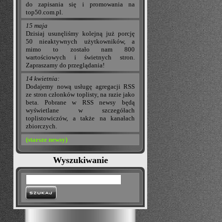
do zapisania się i promowania na
top50.com.pl.
15 maja
Dzisiaj usunęliśmy kolejną już porcję
50 nieaktywnych użytkowników, a
mimo to zostało nam 800
wartościowych i świetnych stron.
Zapraszamy do przeglądania!
14 kwietnia:
Dodajemy nową usługę agregacji RSS
ze stron członków toplisty, na razie jako
beta. Pobrane w RSS newsy będą
wyświetlane w szczegółach
toplistowiczów, a także na kanałach
zbiorczych.
(starsze newsy)
Wyszukiwanie