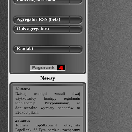
Agregator RSS (beta)
Opis agregatora
Kontakt
Newsy
30 marca
Dzisiaj usunięci zostali dwaj
użytkownicy łamiący regulamin
top50.com.pl. Przypominamy, że
dopuszczalne wymiary bannerów to
520x60 piksli.
28 marca
Toplista top50.com.pl otrzymała
PageRank 6! Tym bardziej zachęcamy