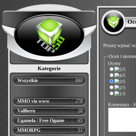
Oc
Proszę wpisać oc
Oceń i skome
Oceny
Kategorie
Wszystkie
880
MMO via www
278
Komentarz - 
Vallheru
26
Ugamela / Free Ogame
65
MMORPG
51