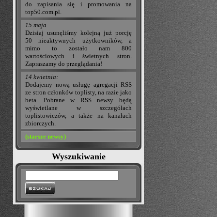
do zapisania się i promowania na
top50.com.pl.
15 maja
Dzisiaj usunęliśmy kolejną już porcję
50 nieaktywnych użytkowników, a
mimo to zostało nam 800
wartościowych i świetnych stron.
Zapraszamy do przeglądania!
14 kwietnia:
Dodajemy nową usługę agregacji RSS
ze stron członków toplisty, na razie jako
beta. Pobrane w RSS newsy będą
wyświetlane w szczegółach
toplistowiczów, a także na kanałach
zbiorczych.
(starsze newsy)
Wyszukiwanie