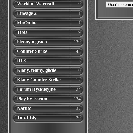
World of Warcraft
9
Lineage 2
1
MuOnline
1
Tibia
9
Strony o grach
139
Counter Strike
48
RTS
3
Klany, teamy, gildie
10
Klany Counter Strike
12
Forum Dyskusyjne
24
Play by Forum
134
Naruto
37
Top-Listy
29