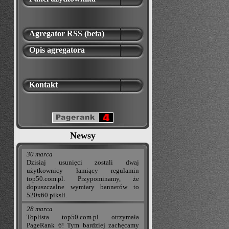
Agregator RSS (beta)
Opis agregatora
Kontakt
Newsy
30 marca
Dzisiaj usunięci zostali dwaj
użytkownicy łamiący regulamin
top50.com.pl. Przypominamy, że
dopuszczalne wymiary bannerów to
520x60 piksli.
28 marca
Toplista top50.com.pl otrzymała
PageRank 6! Tym bardziej zachęcamy