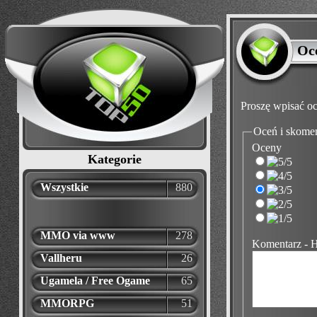
Oc
Proszę wpisać oc
Oceń i skome
Oceny
Kategorie
Wszystkie
880
MMO via www
278
Komentarz - 
Vallheru
26
Ugamela / Free Ogame
65
MMORPG
51