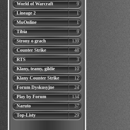
World of Warcraft
9
Lineage 2
1
MuOnline
1
Tibia
9
Strony o grach
139
Counter Strike
48
RTS
3
Klany, teamy, gildie
10
Klany Counter Strike
12
Forum Dyskusyjne
24
Play by Forum
134
Naruto
37
Top-Listy
29