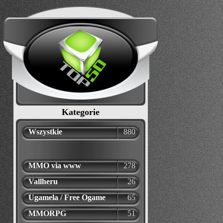
Kategorie
Wszystkie
880
MMO via www
278
Vallheru
26
Ugamela / Free Ogame
65
MMORPG
51