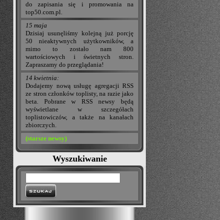
do zapisania się i promowania na
top50.com.pl.
15 maja
Dzisiaj usunęliśmy kolejną już porcję
50 nieaktywnych użytkowników, a
mimo to zostało nam 800
wartościowych i świetnych stron.
Zapraszamy do przeglądania!
14 kwietnia:
Dodajemy nową usługę agregacji RSS
ze stron członków toplisty, na razie jako
beta. Pobrane w RSS newsy będą
wyświetlane w szczegółach
toplistowiczów, a także na kanałach
zbiorczych.
(starsze newsy)
Wyszukiwanie