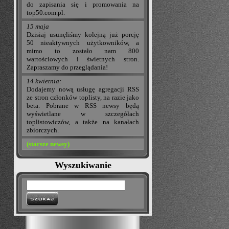
do zapisania się i promowania na
top50.com.pl.
15 maja
Dzisiaj usunęliśmy kolejną już porcję
50 nieaktywnych użytkowników, a
mimo to zostało nam 800
wartościowych i świetnych stron.
Zapraszamy do przeglądania!
14 kwietnia:
Dodajemy nową usługę agregacji RSS
ze stron członków toplisty, na razie jako
beta. Pobrane w RSS newsy będą
wyświetlane w szczegółach
toplistowiczów, a także na kanałach
zbiorczych.
(starsze newsy)
Wyszukiwanie