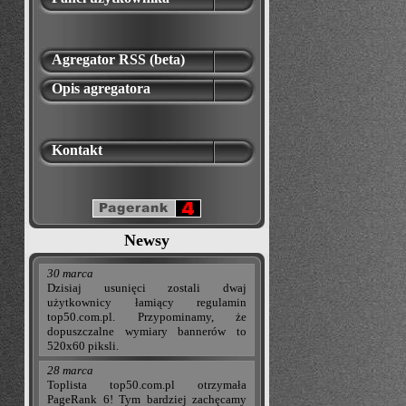
Agregator RSS (beta)
Opis agregatora
Kontakt
Newsy
30 marca
Dzisiaj usunięci zostali dwaj
użytkownicy łamiący regulamin
top50.com.pl. Przypominamy, że
dopuszczalne wymiary bannerów to
520x60 piksli.
28 marca
Toplista top50.com.pl otrzymała
PageRank 6! Tym bardziej zachęcamy