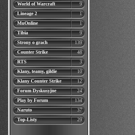
World of Warcraft
9
Lineage 2
1
MuOnline
1
Tibia
9
Strony o grach
139
Counter Strike
48
RTS
3
Klany, teamy, gildie
10
Klany Counter Strike
12
Forum Dyskusyjne
24
Play by Forum
134
Naruto
37
Top-Listy
29