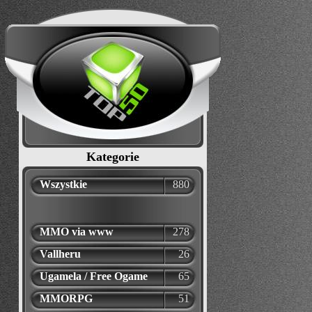
Kategorie
Wszystkie
880
MMO via www
278
Vallheru
26
Ugamela / Free Ogame
65
MMORPG
51