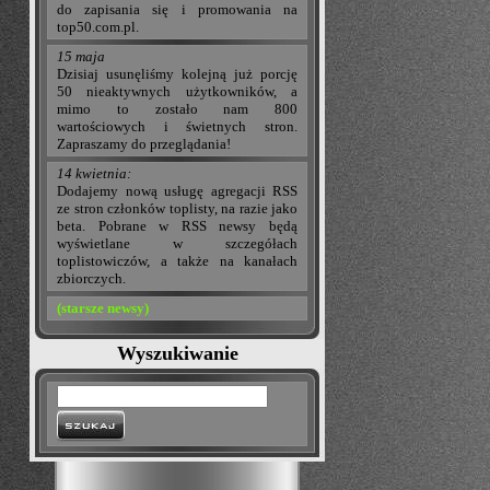
do zapisania się i promowania na
top50.com.pl.
15 maja
Dzisiaj usunęliśmy kolejną już porcję
50 nieaktywnych użytkowników, a
mimo to zostało nam 800
wartościowych i świetnych stron.
Zapraszamy do przeglądania!
14 kwietnia:
Dodajemy nową usługę agregacji RSS
ze stron członków toplisty, na razie jako
beta. Pobrane w RSS newsy będą
wyświetlane w szczegółach
toplistowiczów, a także na kanałach
zbiorczych.
(starsze newsy)
Wyszukiwanie