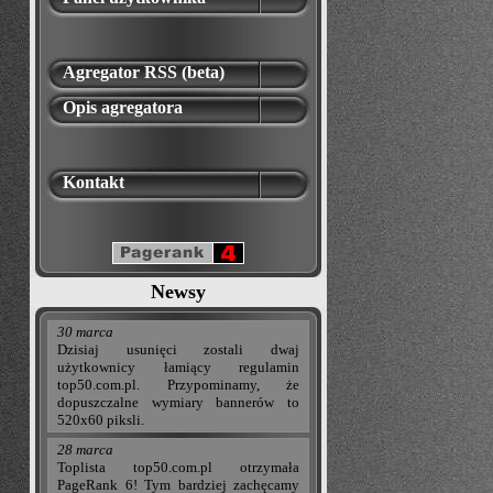
Agregator RSS (beta)
Opis agregatora
Kontakt
Newsy
30 marca
Dzisiaj usunięci zostali dwaj
użytkownicy łamiący regulamin
top50.com.pl. Przypominamy, że
dopuszczalne wymiary bannerów to
520x60 piksli.
28 marca
Toplista top50.com.pl otrzymała
PageRank 6! Tym bardziej zachęcamy