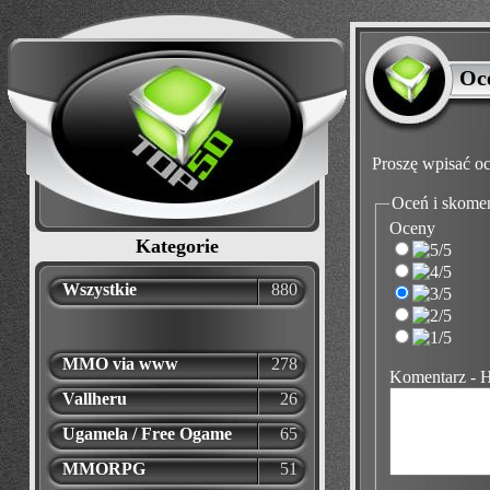
Oc
Proszę wpisać oc
Oceń i skome
Oceny
Kategorie
Wszystkie
880
MMO via www
278
Komentarz - 
Vallheru
26
Ugamela / Free Ogame
65
MMORPG
51