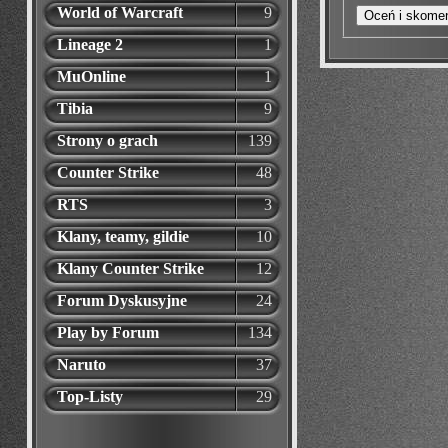
World of Warcraft
9
Lineage 2
1
MuOnline
1
Tibia
9
Strony o grach
139
Counter Strike
48
RTS
3
Klany, teamy, gildie
10
Klany Counter Strike
12
Forum Dyskusyjne
24
Play by Forum
134
Naruto
37
Top-Listy
29