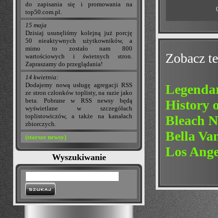
do zapisania się i promowania na
top50.com.pl.
15 maja
Dzisiaj usunęliśmy kolejną już porcję
50 nieaktywnych użytkowników, a
mimo to zostało nam 800
Zobacz te
wartościowych i świetnych stron.
Zapraszamy do przeglądania!
14 kwietnia:
Dodajemy nową usługę agregacji RSS
Legendar
ze stron członków toplisty, na razie jako
beta. Pobrane w RSS newsy będą
History 
wyświetlane w szczegółach
toplistowiczów, a także na kanałach
Bleach N
zbiorczych.
Bella V
(starsze newsy)
Los Ange
Wyszukiwanie