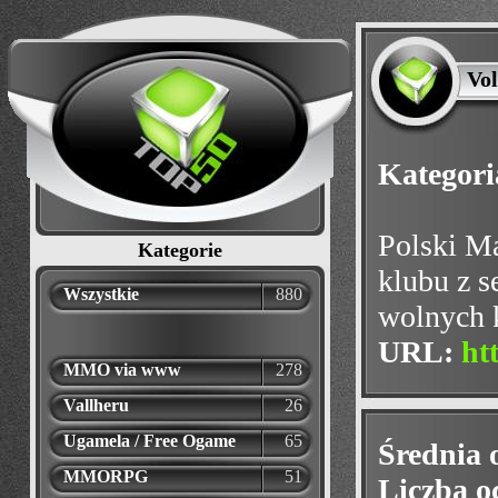
Vo
Kategori
Polski Ma
Kategorie
klubu z s
Wszystkie
880
wolnych 
URL:
ht
MMO via www
278
Vallheru
26
Ugamela / Free Ogame
65
Średnia 
MMORPG
51
Liczba o