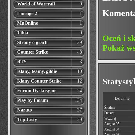
World of Warcraft
9
Koment
Lineage 2
1
MuOnline
1
Tibia
9
Oceń i s
Strony o grach
139
Pokaż ws
Counter Strike
48
RTS
3
Klany, teamy, gildie
10
Statyst
Klany Counter Strike
12
Forum Dyskusyjne
24
Dziennie
Play by Forum
134
Średnia
Naruto
37
Dzisiaj
Wczoraj
Top-Listy
29
August 05
August 04
August 03