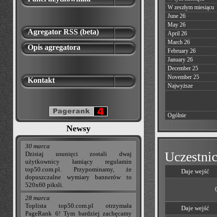
W zeszłym miesiącu
June 26
May 26
Agregator RSS (beta)
April 26
March 26
Opis agregatora
February 26
January 26
December 25
November 25
Kontakt
Najwyższe
Ogólnie
Newsy
30 marca
Uczestnic
Dzisiaj usunięci zostali dwaj
użytkownicy łamiący regulamin
top50.com.pl. Przypominamy, że
Daje wejść
dopuszczalne wymiary bannerów to
520x60 piksli.
28 marca
Toplista top50.com.pl otrzymała
Daje wejść
PageRank 6! Tym bardziej zachęcamy