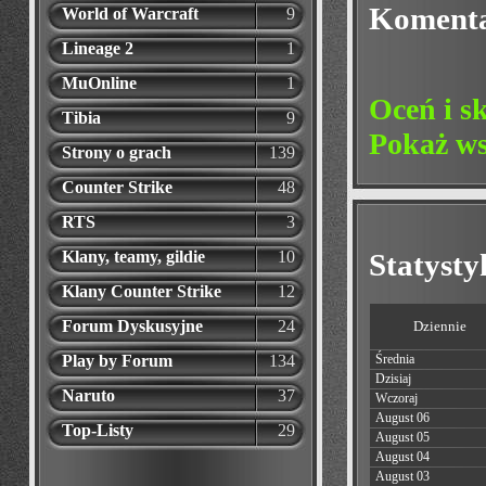
Koment
World of Warcraft
9
Lineage 2
1
MuOnline
1
Oceń i s
Tibia
9
Pokaż ws
Strony o grach
139
Counter Strike
48
RTS
3
Statyst
Klany, teamy, gildie
10
Klany Counter Strike
12
Forum Dyskusyjne
24
Dziennie
Play by Forum
134
Średnia
Dzisiaj
Naruto
37
Wczoraj
August 06
Top-Listy
29
August 05
August 04
August 03