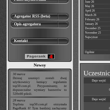
June 26
May 26
April 26
March 26
Agregator RSS (beta)
February 26
Opis agregatora
January 26
December 25
November 25
Najwyższe
Kontakt
Ogólnie
Newsy
Uczestnic
30 marca
Dzisiaj usunięci zostali dwaj
Daje wejść
użytkownicy łamiący regulamin
top50.com.pl. Przypominamy, że
dopuszczalne wymiary bannerów to
520x60 piksli.
Daje wejść
28 marca
Toplista top50.com.pl otrzymała
PageRank 6! Tym bardziej zachęcamy