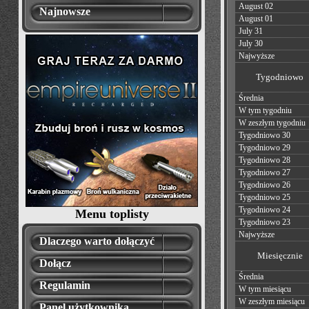
August 02
Najnowsze
August 01
July 31
July 30
Najwyższe
Tygodniowo
Średnia
W tym tygodniu
W zeszłym tygodniu
Tygodniowo 30
Tygodniowo 29
Tygodniowo 28
Tygodniowo 27
Tygodniowo 26
Tygodniowo 25
Tygodniowo 24
Menu toplisty
Tygodniowo 23
Najwyższe
Dlaczego warto dołączyć
Miesięcznie
Dołącz
Średnia
Regulamin
W tym miesiącu
W zeszłym miesiącu
Panel użytkownika