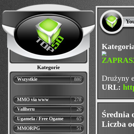
Yo
Kategori
Kategorie
Drużyny e
Wszystkie
880
URL:
htt
MMO via www
278
Vallheru
26
Średnia 
Ugamela / Free Ogame
65
Liczba o
MMORPG
51