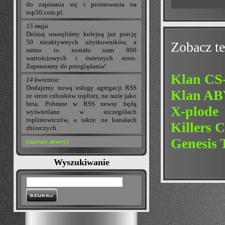
do zapisania się i promowania na
top50.com.pl.
15 maja
Dzisiaj usunęliśmy kolejną już porcję
50 nieaktywnych użytkowników, a
Zobacz te
mimo to zostało nam 800
wartościowych i świetnych stron.
Zapraszamy do przeglądania!
Klan CS-
14 kwietnia:
Dodajemy nową usługę agregacji RSS
Klan A
ze stron członków toplisty, na razie jako
beta. Pobrane w RSS newsy będą
X-plode
wyświetlane w szczegółach
toplistowiczów, a także na kanałach
Killers 
zbiorczych.
Genesis
(starsze newsy)
Wyszukiwanie